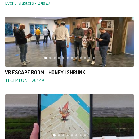
Event Masters
-
24827
VR ESCAPE ROOM - HONEY I SHRUNK ...
TECH4FUN
-
20149