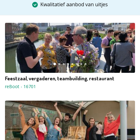
Kwalitatief aanbod van uitjes
Feestzaal, vergaderen, teambuilding, restaurant
reBoot
-
16701