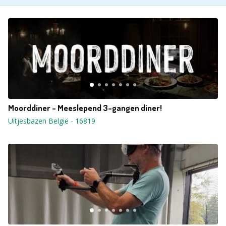
Moorddiner - Meeslepend 3-gangen diner!
Uitjesbazen België
-
16819