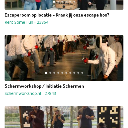
Escaperoom op locatie - Kraak jij onze escape box?
Rent Some Fun
-
23864
Schermworkshop / Initiatie Schermen
Schermworkshop.nl
-
27843