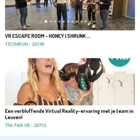
VR ESCAPE ROOM - HONEY I SHRUNK ...
TECH4FUN
-
20149
Een verbluffende Virtual Reality-ervaring met je team in
Leuven!
The Park VR
-
28712