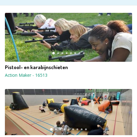
Pistool- en karabijnschieten
Action Maker
-
16513