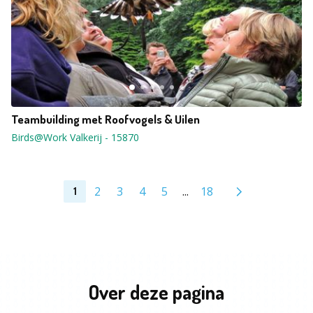
Teambuilding met Roofvogels & Uilen
Birds@Work Valkerij
-
15870
2
3
4
5
...
18
1
Over deze pagina