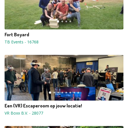
Fort Boyard
TB Events
-
16768
Een (VR) Escaperoom op jouw locatie!
VR Boxx B.V.
-
28077