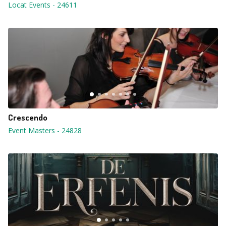
Locat Events
-
24611
Crescendo
Event Masters
-
24828