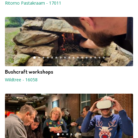
Ritorno Pastakraam
-
17011
Bushcraft workshops
Wildtree
-
16058