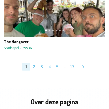
The Hangover
Stadsspel
-
25536
2
3
4
5
...
17
1
Over deze pagina