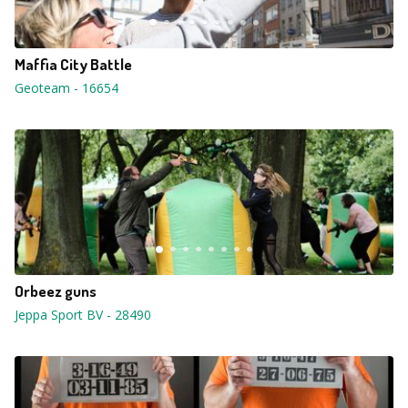
Maffia City Battle
Geoteam
-
16654
Orbeez guns
Jeppa Sport BV
-
28490