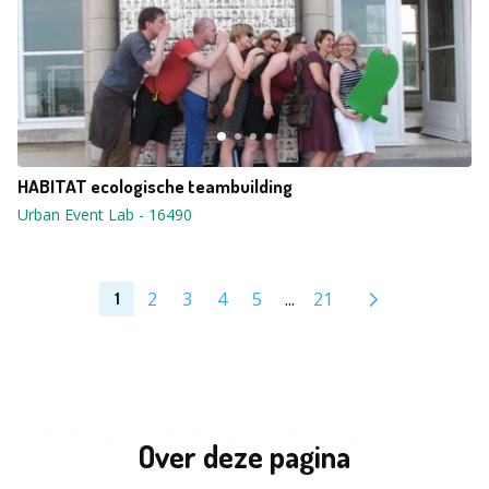
HABITAT ecologische teambuilding
Urban Event Lab
-
16490
2
3
4
5
...
21
1
Over deze pagina