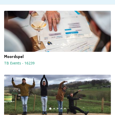
Moordspel
TB Events
-
16239