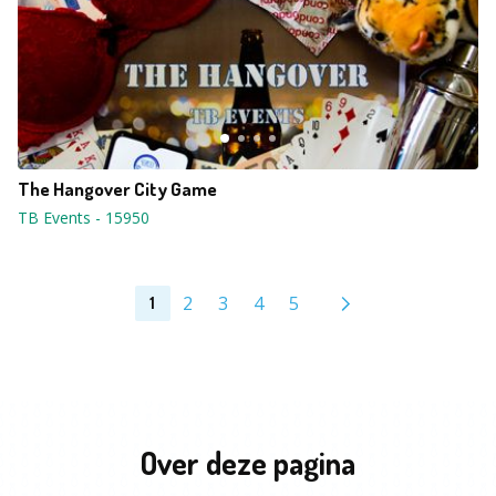
The Hangover City Game
TB Events
-
15950
2
3
4
5
1
Over deze pagina