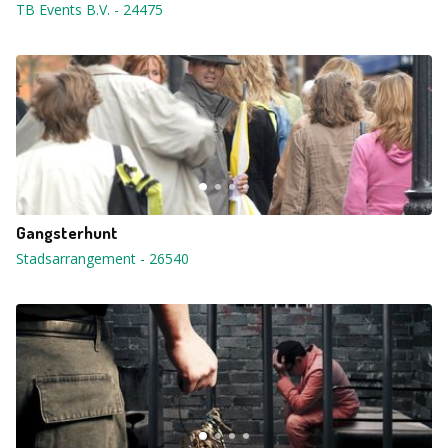
TB Events B.V.
-
24475
Gangsterhunt
Stadsarrangement
-
26540