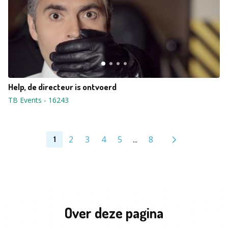
Help, de directeur is ontvoerd
TB Events
-
16243
2
3
4
5
...
8
1
Over deze pagina