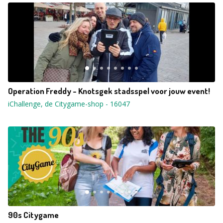
Operation Freddy - Knotsgek stadsspel voor jouw event!
iChallenge, de Citygame-shop
-
16047
90s Citygame