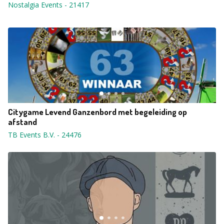
Nostalgia Events
-
21417
Citygame Levend Ganzenbord met begeleiding op
afstand
TB Events B.V.
-
24476