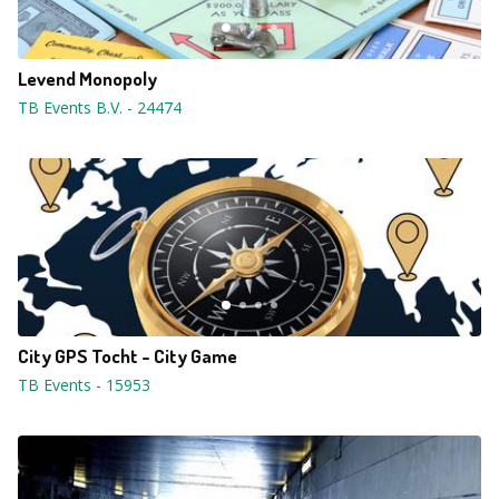
Levend Monopoly
TB Events B.V.
-
24474
City GPS Tocht - City Game
TB Events
-
15953