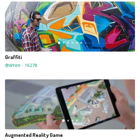
Graffiti
@dmire
-
16278
Augmented Reality Game