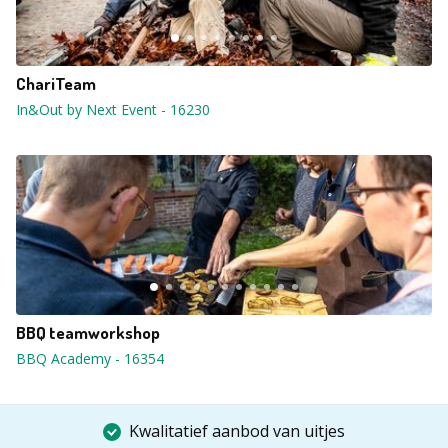
ChariTeam
In&Out by Next Event
-
16230
BBQ teamworkshop
BBQ Academy
-
16354
Kwalitatief aanbod van uitjes