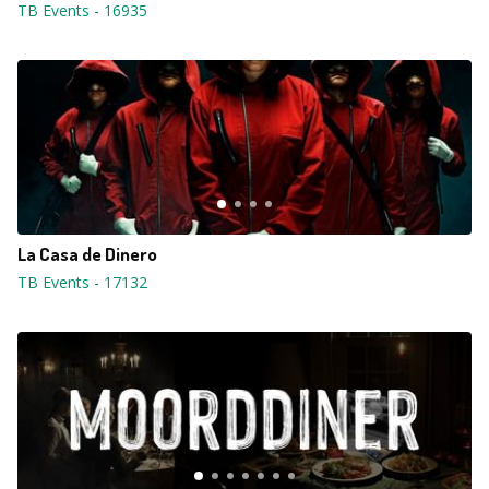
TB Events
-
16935
La Casa de Dinero
TB Events
-
17132