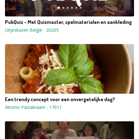
PubQuiz - Met Quizmaster, spelmaterialen en aankleding
Uitjesbazen België
-
20205
Een trendy concept voor een onvergetelijke dag?
Ritorno Pastakraam
-
17011