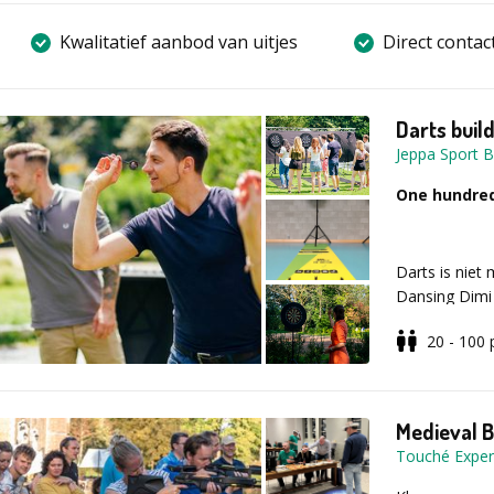
Kwalitatief aanbod van uitjes
Direct contac
Darts buil
Jeppa Sport 
One hundred
Darts is niet
Dansing Dimi 
manier samen 
20 - 100
Vul voor mee
aanvraagfor
Medieval B
Touché Exper