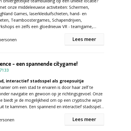
n onvergetelijke teambuilding op een unieke locatie?
met onze middeleeuwse activiteiten: Schermen,
ighland Games, laserkleiduifschieten, hand- en
ieten, Teamboostergames, Schapendrijven,
kshops en zelfs een gloednieuw VR - teamgame,
Mystery. Indien deze activiteiten plaatsvinden in een
Lees meer
ht of kasteelhoeve spreken ze nog meer tot de
personen
en het
totaalpakket van A tot Z
en bezorgen jullie
ience - een spannende citygame!
ijke dag met je collega's, vrienden of familie.
7133
ormatie of een vrijblijvende offerte kunt u het
, interactief stadsspel als groepsuitje
ullen. Opgelet deze formule is enkel mogelijk
vanaf 20
nier om een stad te ervaren is door haar zelf te
s.
nder navigatie en gewoon op je richtingsgevoel. Onze
ce biedt je de mogelijkheid om op een cryptische wijze
 uit te kammen. Een spannend en interactief stadsspel,
als groepsuitje of bedrijfsuitje.
Lees meer
ersonen
 te wachten tijdens de City Experience?