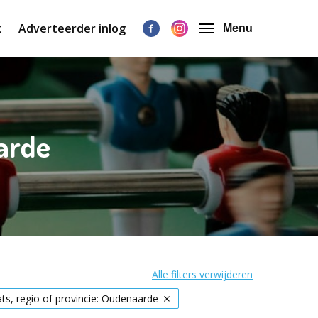
k
Adverteerder inlog
Menu
arde
Alle filters verwijderen
ats, regio of provincie: Oudenaarde