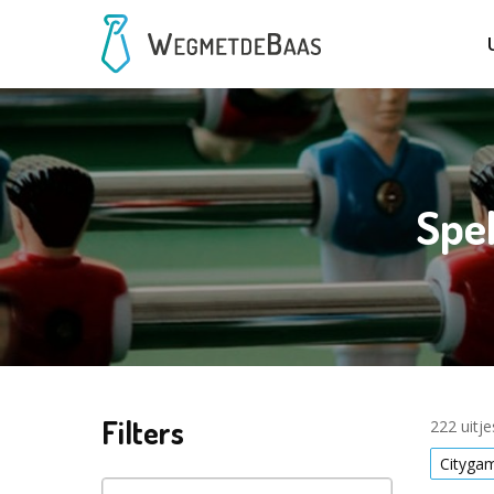
Spe
Filters
222 uitj
Cityga