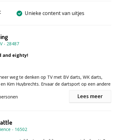
t
Unieke content van uitjes
ding
BV
-
28487
 and eighty!
 meer weg te denken op TV met BV darts, WK darts,
en Kim Huybrechts. Ervaar de dartsport op een andere
met je collega’s als een vemakelijke teamuitdaging.
Lees meer
personen
r informatie of een vrijblijvende offerte het
mulier in!
attle
ience
-
16502