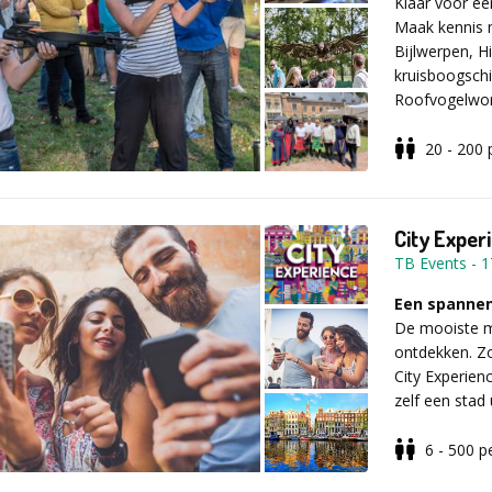
Klaar voor ee
Maak kennis 
Bijlwerpen, H
kruisboogsch
Roofvogelwor
Excalibur the 
kasteel, burc
20 - 200
verbeelding!
Wij organiser
City Exper
een onvergetel
TB Events
-
1
Voor meer inf
Een spannend
formulier inv
De mooiste ma
deelenemer
ontdekken. Zo
City Experien
zelf een stad
zeer geschikt 
6 - 500
p
Wat staat je