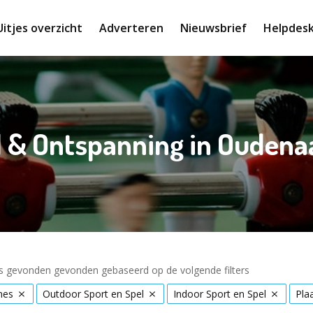
Uitjes overzicht
Adverteren
Nieuwsbrief
Helpdes
l & Ontspanning in Oudena
es gevonden gevonden gebaseerd op de volgende filters
mes
Outdoor Sport en Spel
Indoor Sport en Spel
Pla