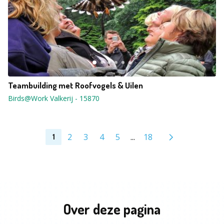
Teambuilding met Roofvogels & Uilen
Birds@Work Valkerij
-
15870
2
3
4
5
...
18
1
Over deze pagina