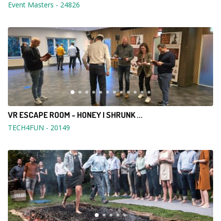
Event Masters
-
24826
VR ESCAPE ROOM - HONEY I SHRUNK ...
TECH4FUN
-
20149