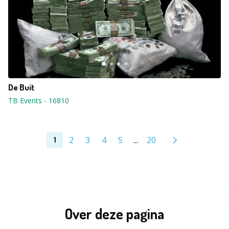
De Buit
TB Events
-
16810
2
3
4
5
...
20
1
Over deze pagina