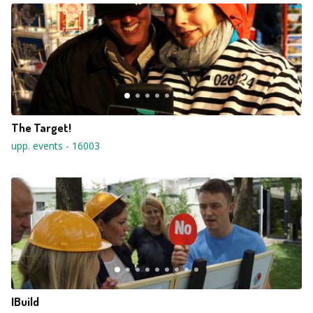
The Target!
upp. events
-
16003
IBuild