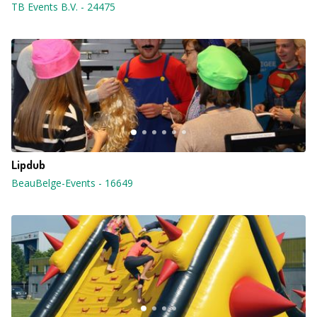
TB Events B.V.
-
24475
Lipdub
BeauBelge-Events
-
16649