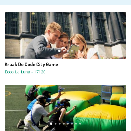
Kraak De Code City Game
Ecco La Luna
-
17120