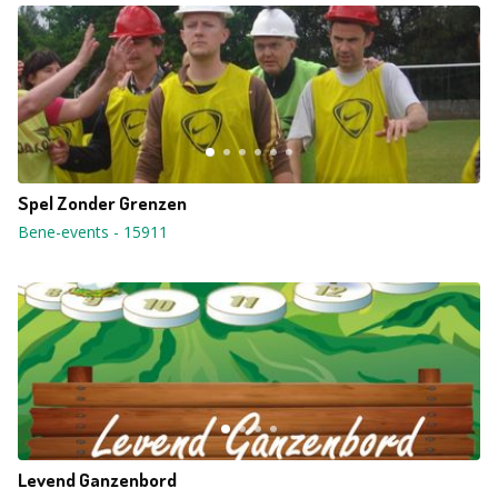
Spel Zonder Grenzen
Bene-events
-
15911
Levend Ganzenbord