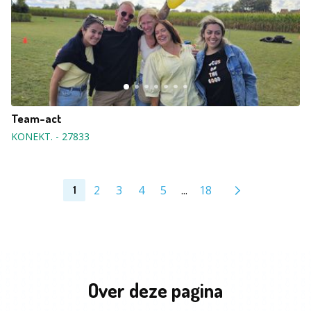
Team-act
KONEKT.
-
27833
2
3
4
5
...
18
1
Over deze pagina