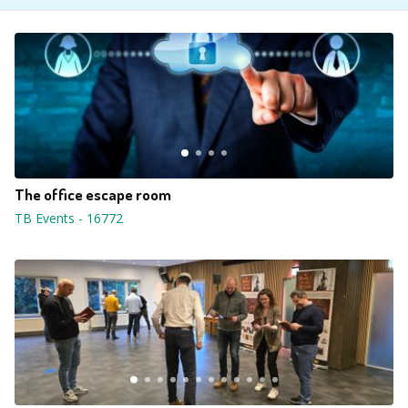
The office escape room
TB Events
-
16772