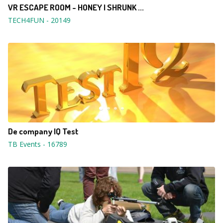
VR ESCAPE ROOM - HONEY I SHRUNK ...
TECH4FUN
-
20149
De company IQ Test
TB Events
-
16789