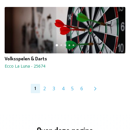
Volksspelen & Darts
Ecco La Luna
-
25674
2
3
4
5
6
1