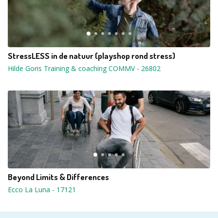
StressLESS in de natuur (playshop rond stress)
Hilde Goris Training & coaching COMMV
-
26802
Beyond Limits & Differences
Ecco La Luna
-
17121