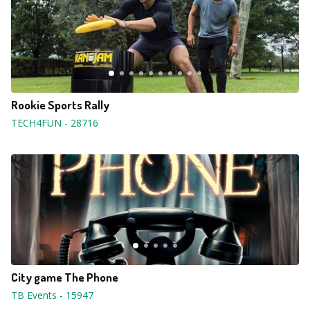
Rookie Sports Rally
TECH4FUN
-
28716
City game The Phone
TB Events
-
15947