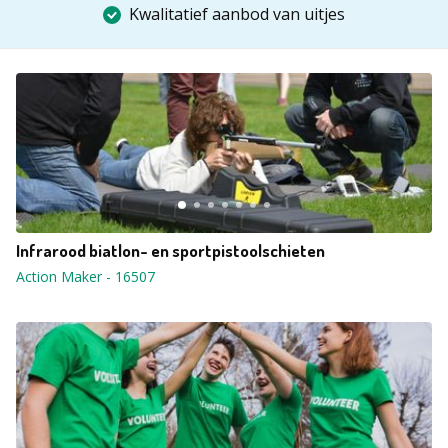
Kwalitatief aanbod van uitjes
Infrarood biatlon- en sportpistoolschieten
Action Maker
-
16507