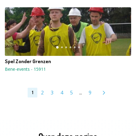
Spel Zonder Grenzen
Bene-events
-
15911
2
3
4
5
...
9
1