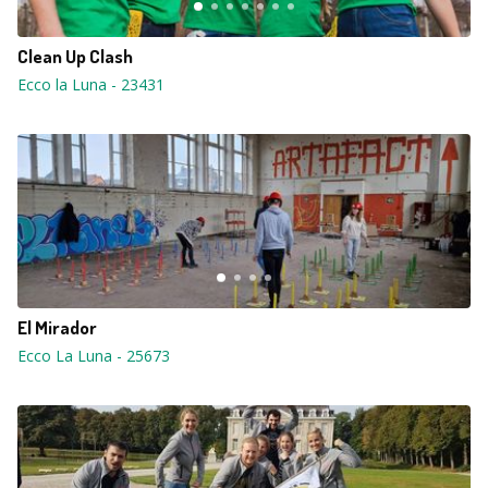
Clean Up Clash
Ecco la Luna
-
23431
El Mirador
Ecco La Luna
-
25673