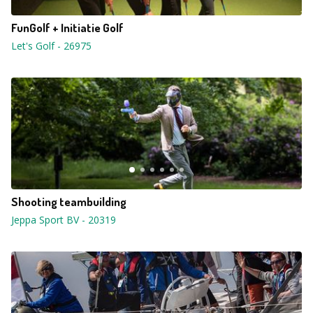
FunGolf + Initiatie Golf
Let's Golf
-
26975
Shooting teambuilding
Jeppa Sport BV
-
20319