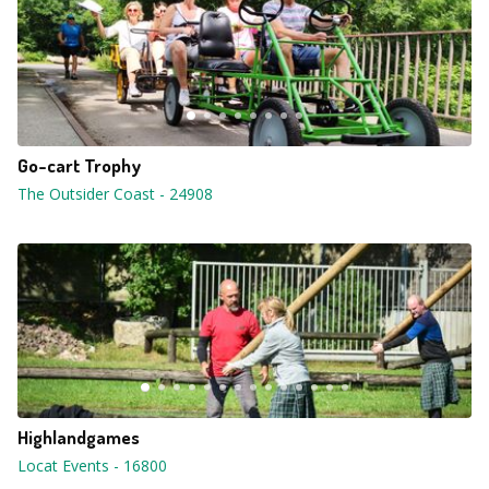
Go-cart Trophy
The Outsider Coast
-
24908
Highlandgames
Locat Events
-
16800