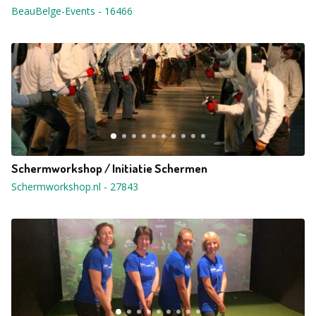
BeauBelge-Events
-
16466
Schermworkshop / Initiatie Schermen
Schermworkshop.nl
-
27843