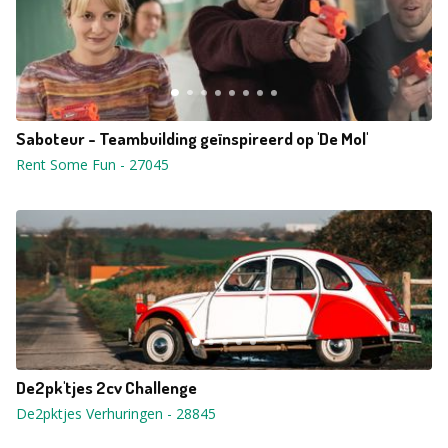
Saboteur - Teambuilding geïnspireerd op 'De Mol'
Rent Some Fun
-
27045
De2pk'tjes 2cv Challenge
De2pktjes Verhuringen
-
28845