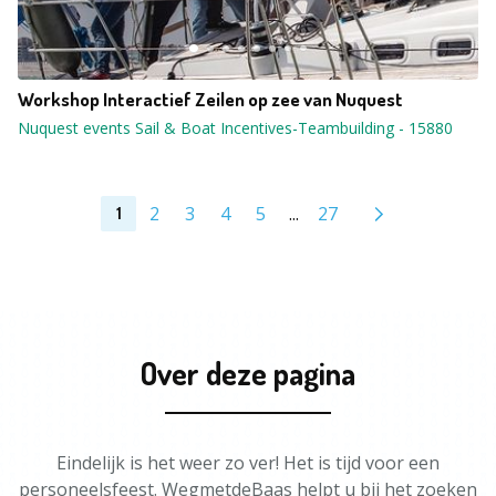
Workshop Interactief Zeilen op zee van Nuquest
Nuquest events Sail & Boat Incentives-Teambuilding
-
15880
2
3
4
5
...
27
1
Over deze pagina
Eindelijk is het weer zo ver! Het is tijd voor een
personeelsfeest. WegmetdeBaas helpt u bij het zoeken