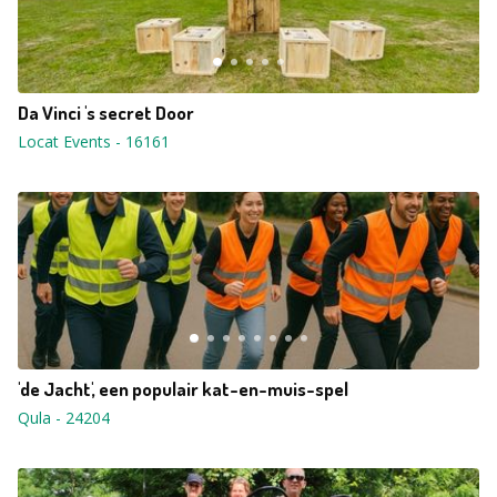
Da Vinci 's secret Door
Locat Events
-
16161
'de Jacht', een populair kat-en-muis-spel
Qula
-
24204