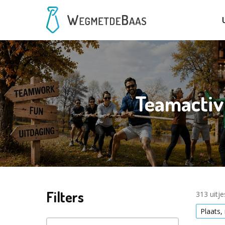
Teamactiv
Filters
313 uitj
Plaats,