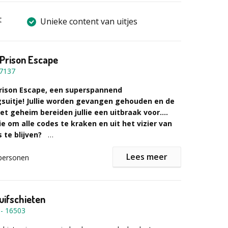
t
Unieke content van uitjes
Prison Escape
7137
rison Escape, een superspannend
suitje! Jullie worden gevangen gehouden en de
n het geheim bereiden jullie een uitbraak voor….
lie om alle codes te kraken en uit het vizier van
 te blijven?
Lees meer
Prison Escape is een thrill seeking City Game waarbij
personen
moet proberen te ontsnappen aan je bewakers. Om te
b je codes, sleutels en materialen zoals hamers en
 dit te verkrijgen bezoek je verschillende locaties in
uifschieten
 het oplossen van spannende puzzels en het vinden
-
16503
aanwijzingen kom je er langzaam achter hoe je kunt
enk jij dat het je lukt binnen de tijd? Een spannend en