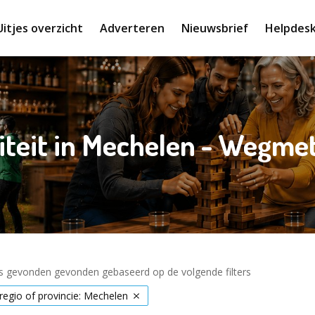
Uitjes overzicht
Adverteren
Nieuwsbrief
Helpdes
iteit in Mechelen - Wegme
es gevonden gevonden gebaseerd op de volgende filters
 regio of provincie: Mechelen