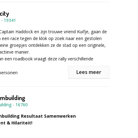
fschieten
len
city
hieten
-
19341
eten
cht worden individueel punten uitgedeeld. Aan het
hieten
 concept is er één winnaar. Die persoon mag zich voor
aptain Haddock en zijn trouwe vriend Kuifje, gaan de
sboogschieten
 jaar de sociaalste medewerker noemen.
 een race tegen de klok op zoek naar een gestolen
rshooting
 kleine groepjes ontdekken ze de stad op een originele,
ieten
ractieve manier.
n Gent
n een roadbook vraagt deze rally verschillende
r informatie of een vrijblijvende offerte het
orkshop
 gevoel van observatie, onderzoek, ludieke activiteiten,
mulier in!
orkshop
Lees meer
trekking tot geschiedenis, architectonisch erfgoed, de
personen
ore en haar legendes. Welk team zal als eerste het
derij teruvinden?
ons te contacteren via het formulier als u nog vragen
ambuilding
r een vrijblijvende offerte.
unnen eveneens aangepast worden aan de stad.
ilding
-
16760
mbuilding Resultaat Samenwerken
t & Hilariteit!