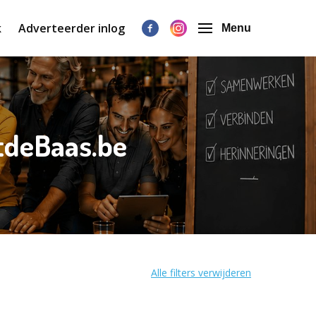
k
Adverteerder inlog
Menu
tdeBaas.be
Alle filters verwijderen