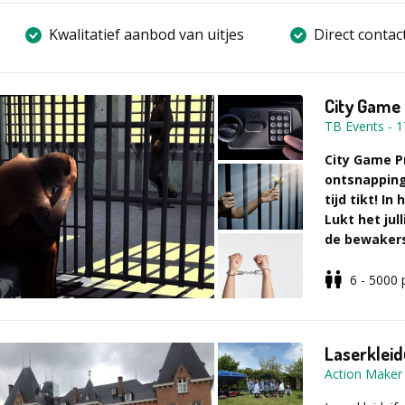
Kwalitatief aanbod van uitjes
Direct contac
City Game 
TB Events
-
1
City Game P
ontsnapping
tijd tikt! I
Lukt het jul
de bewakers
De City Game 
6 - 5000
je als team 
ontsnappen he
touw nodig. Om
Laserkleid
de stad. Door
Action Maker
van geheime 
ontsnappen! D