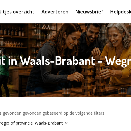
Uitjes overzicht
Adverteren
Nieuwsbrief
Helpdes
it in Waals-Brabant - We
es gevonden gevonden gebaseerd op de volgende filters
 regio of provincie: Waals-Brabant