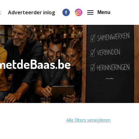
k
Adverteerder inlog
Menu
gmetdeBaas.be
Alle filters verwijderen