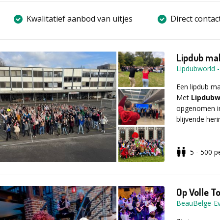
Kwalitatief aanbod van uitjes
Direct contac
Lipdub mak
Lipdubworld
Een lipdub mak
Met
Lipdubw
opgenomen in
blijvende heri
5 - 500
p
Hoe werkt h
Kies jullie f
Op Volle T
binnenruimte.
BeauBelge-E
Onze profes