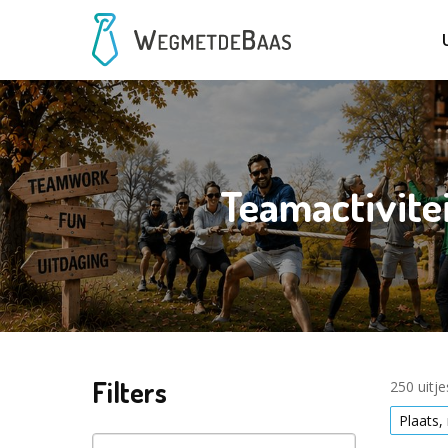
Teamactivite
Filters
250 uitj
Plaats,