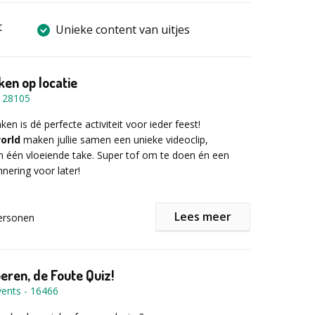
t
Unieke content van uitjes
en op locatie
-
28105
en is dé perfecte activiteit voor ieder feest!
orld
maken jullie samen een unieke videoclip,
 één vloeiende take. Super tof om te doen én een
nnering voor later!
Lees meer
ersonen
et?
avoriete liedje
en een locatie: een park, strand, stad of
oeren, de Foute Quiz!
vents
-
16466
sionele filmmaker
begeleidt de 2-uur durende lipdub