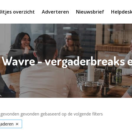
Uitjes overzicht
Adverteren
Nieuwsbrief
Helpdes
n Wavre - vergaderbreaks
s gevonden gevonden gebaseerd op de volgende filters
gaderen