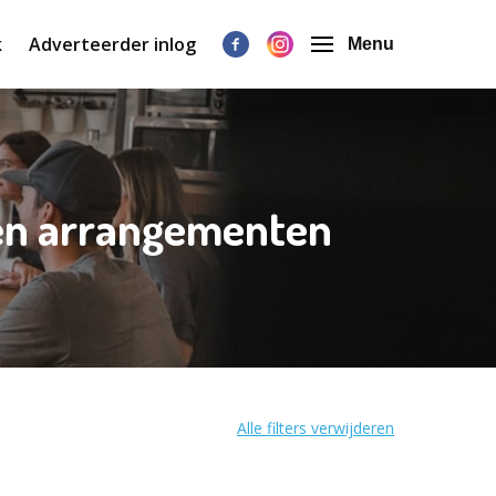
k
Adverteerder inlog
Menu
 en arrangementen
Alle filters verwijderen