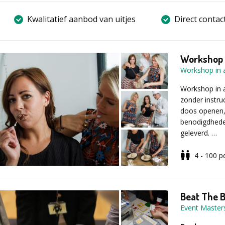
Kwalitatief aanbod van uitjes
Direct contac
Workshop i
Workshop in 
Workshop in 
zonder instru
doos openen,
benodigdheden
geleverd.
www.worksho
Dit creëert
4 - 100
p
nog nooit z
samen creër
Beat The 
Er is geen le
Event Master
worden. Neen,
de webshop ku