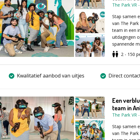
groen, in de 
• Workshops i
The Park VR
Ardenne.
• Geschikt vo
2,5 uur met e
Stap samen e
personen.
Vul voor meer 
van The Park l
• Unieke comb
aanvraagformu
team in een i
• Actief sind
uitdagingen o
Duitsland, Ne
Perfect voo
spannende mis
Of het nu gaa
samenwerking,
2 - 150
p
incentive, ki
altijd een ho
Wat mag je
De duur bedr
Bij The Park s
Kwalitatief aanbod van uitjes
Direct contac
verhaal binne
kennis met VR
Transparant
vertrouwd met
Een verblu
Prijs vanaf € 
basis van een
team in An
reiskosten va
The Park VR
Daarna begin
virtuele were
Stap samen e
samenwerken 
van The Park l
Wilt u een ged
Gedurende de