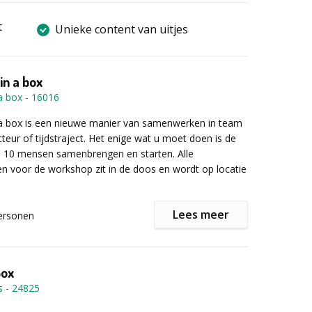
t
Unieke content van uitjes
n a box
a box
-
16016
a box is een nieuwe manier van samenwerken in team
cteur of tijdstraject. Het enige wat u moet doen is de
 10 mensen samenbrengen en starten. Alle
 voor de workshop zit in de doos en wordt op locatie
pinabox.be
Lees meer
 een nieuwe manier van workshops volgen en is
ersonen
o flexibel geweest met oog voor uw team en het
en.
Box
sgever aanwezig die vertelt hoe alles moet gedaan
s
-
24825
 samen maken jullie alle overheerlijke producten. Via
nt u 2 types workshops bestellen en leert u truffels