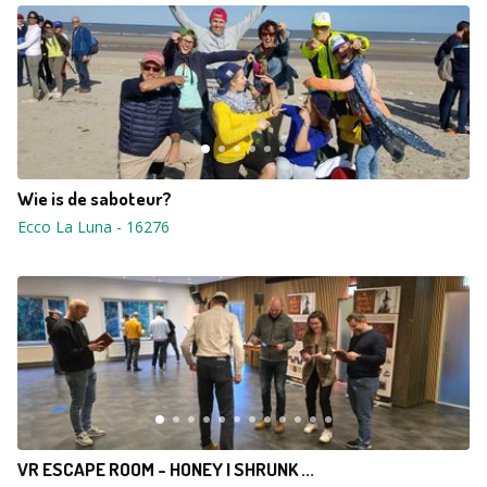
Wie is de saboteur?
Ecco La Luna
-
16276
VR ESCAPE ROOM - HONEY I SHRUNK ...