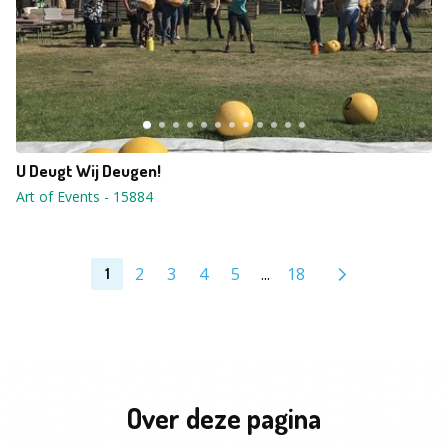
U Deugt Wij Deugen!
Art of Events
-
15884
2
3
4
5
...
18
1
Over deze pagina