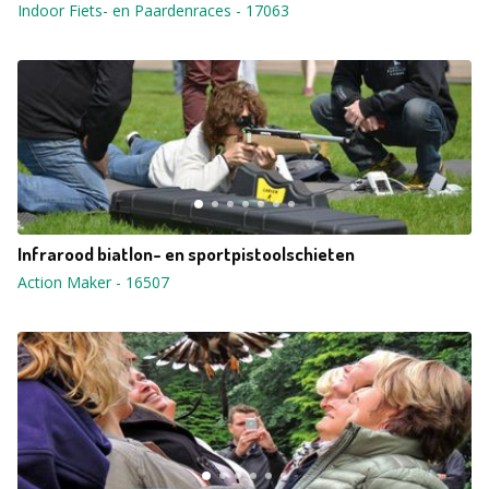
Indoor Fiets- en Paardenraces
-
17063
Infrarood biatlon- en sportpistoolschieten
Action Maker
-
16507