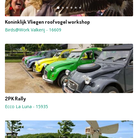
Koninklijk Vliegen roofvogel workshop
Birds@Work Valkerij
-
16609
2PK Rally
Ecco La Luna
-
15935