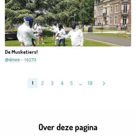
De Musketiers!
@dmire
-
16273
2
3
4
5
...
18
1
Over deze pagina