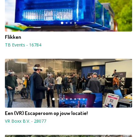
Flikken
TB Events
-
16784
Een (VR) Escaperoom op jouw locatie!
VR Boxx B.V.
-
28077