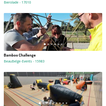
Bierolade
-
17010
Bamboo Challenge
BeauBelge-Events
-
15983