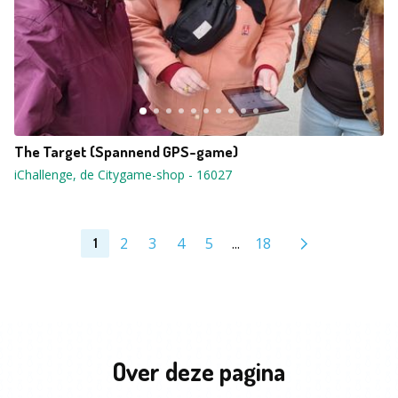
The Target (Spannend GPS-game)
iChallenge, de Citygame-shop
-
16027
2
3
4
5
...
18
1
Over deze pagina