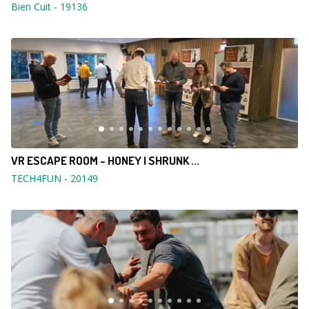
Bien Cuit
-
19136
VR ESCAPE ROOM - HONEY I SHRUNK ...
TECH4FUN
-
20149